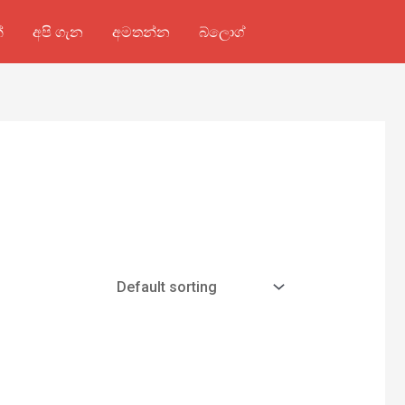
්
අපි ගැන
අමතන්න
බ්ලොග්