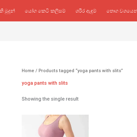
කි මුදුන්
යෝග කෙටි කලිසම්
ශරීර ඇඳුම්
තොග වශයෙන
Home
/ Products tagged “yoga pants with slits”
yoga pants with slits
Showing the single result