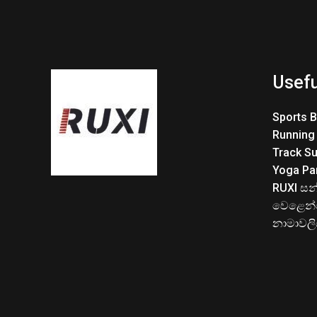
Usefu
Sports 
Running
Track Su
Yoga Pa
RUXI සන
වෙළෙන්
නාමාවල