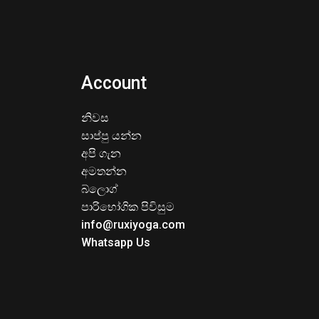
Account
නිවස
සාප්පු යන්න
අපි ගැන
අමතන්න
බ්ලොග්
පාරිභෝගික පිවිසුම
info@ruxiyoga.com
Whatsapp Us