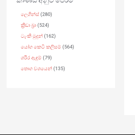
කාණ්ඩ අනුව පෙරීම
ලෙගින්ස්
280
ක්‍රීඩා බ්‍රා
524
ටැංකි මුදුන්
162
යෝග කෙටි කලිසම්
564
ශරීර ඇඳුම්
79
තොග වශයෙන්
135