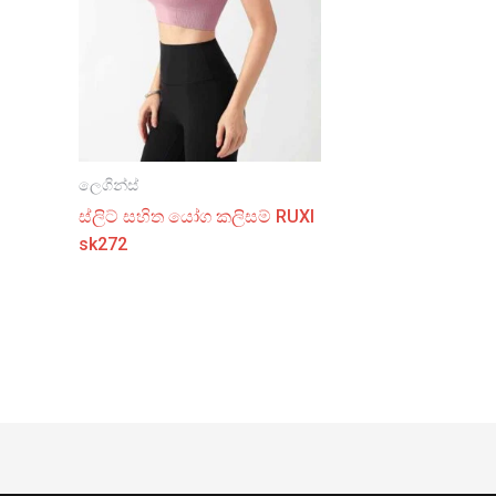
ලෙගින්ස්
ස්ලිට් සහිත යෝග කලිසම් RUXI
sk272