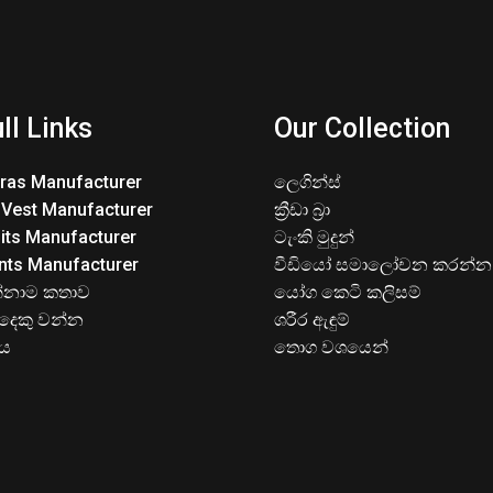
ll Links
Our Collection
Bras Manufacturer
ලෙගින්ස්
 Vest Manufacturer
ක්‍රීඩා බ්‍රා
its Manufacturer
ටැංකි මුදුන්
nts Manufacturer
වීඩියෝ සමාලෝචන කරන්න
්නාම කතාව
යෝග කෙටි කලිසම්
දෙකු වන්න
ශරීර ඇඳුම්
ිය
තොග වශයෙන්