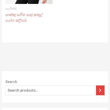
ලෙගින්ස්
සාක්කු සහිත සෘජු කකුල්
යෝග කලිසම්
Search