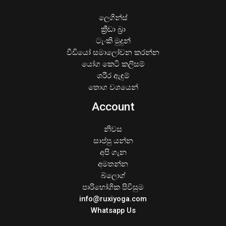
ලෙගින්ස්
ක්‍රීඩා බ්‍රා
ටැංකි මුදුන්
වීඩියෝ සමාලෝචන කරන්න
යෝග කෙටි කලිසම්
ශරීර ඇඳුම්
තොග වශයෙන්
Account
නිවස
සාප්පු යන්න
අපි ගැන
අමතන්න
බ්ලොග්
පාරිභෝගික පිවිසුම
info@ruxiyoga.com
Whatsapp Us