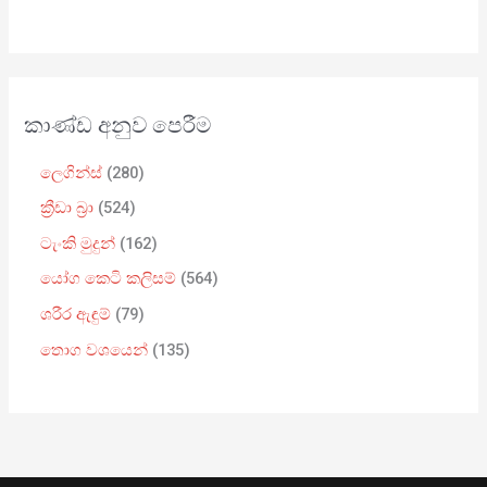
කාණ්ඩ අනුව පෙරීම
ලෙගින්ස්
280
ක්‍රීඩා බ්‍රා
524
ටැංකි මුදුන්
162
යෝග කෙටි කලිසම්
564
ශරීර ඇඳුම්
79
තොග වශයෙන්
135