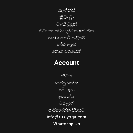
ලෙගින්ස්
ක්‍රීඩා බ්‍රා
ටැංකි මුදුන්
වීඩියෝ සමාලෝචන කරන්න
යෝග කෙටි කලිසම්
ශරීර ඇඳුම්
තොග වශයෙන්
Account
නිවස
සාප්පු යන්න
අපි ගැන
අමතන්න
බ්ලොග්
පාරිභෝගික පිවිසුම
info@ruxiyoga.com
Whatsapp Us