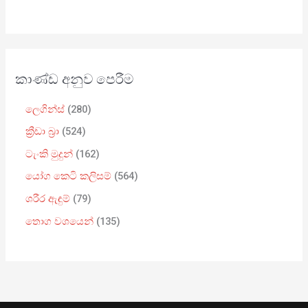
කාණ්ඩ අනුව පෙරීම
ලෙගින්ස්
280
ක්‍රීඩා බ්‍රා
524
ටැංකි මුදුන්
162
යෝග කෙටි කලිසම්
564
ශරීර ඇඳුම්
79
තොග වශයෙන්
135