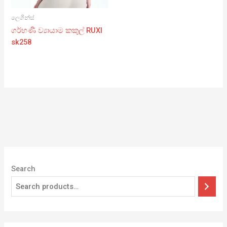
ලෙගින්ස්
ගර්භණී ව්‍යායාම කකුල් RUXI
sk258
Search