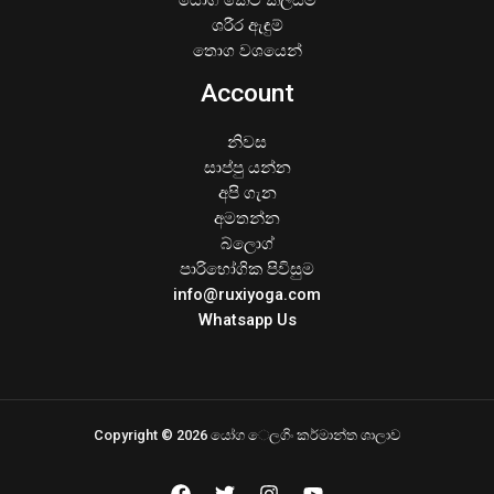
යෝග කෙටි කලිසම්
ශරීර ඇඳුම්
තොග වශයෙන්
Account
නිවස
සාප්පු යන්න
අපි ගැන
අමතන්න
බ්ලොග්
පාරිභෝගික පිවිසුම
info@ruxiyoga.com
Whatsapp Us
Copyright © 2026 යෝග ෙලගිං කර්මාන්ත ශාලාව