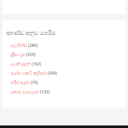
කාණ්ඩ අනුව පෙරීම
ලෙගින්ස්
280
ක්‍රීඩා බ්‍රා
524
ටැංකි මුදුන්
162
යෝග කෙටි කලිසම්
564
ශරීර ඇඳුම්
79
තොග වශයෙන්
135