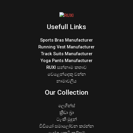
Usefull Links
Sports Bras Manufacturer
Running Vest Manufacturer
Track Suits Manufacturer
Yoga Pants Manufacturer
RUXI සන්නාම කතාව
වෙළෙන්දෙකු වන්න
නාමාවලිය
Our Collection
ලෙගින්ස්
ක්‍රීඩා බ්‍රා
ටැංකි මුදුන්
වීඩියෝ සමාලෝචන කරන්න