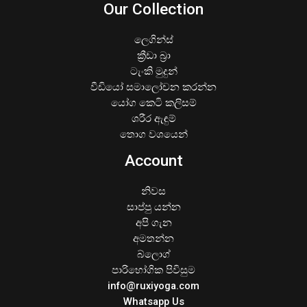
Our Collection
ලෙගින්ස්
ක්‍රීඩා බ්‍රා
ටැංකි මුදුන්
වීඩියෝ සමාලෝචන කරන්න
යෝග කෙටි කලිසම්
ශරීර ඇඳුම්
තොග වශයෙන්
Account
නිවස
සාප්පු යන්න
අපි ගැන
අමතන්න
බ්ලොග්
පාරිභෝගික පිවිසුම
info@ruxiyoga.com
Whatsapp Us