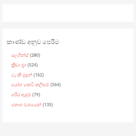
කාණ්ඩ අනුව පෙරීම
ලෙගින්ස්
280
ක්‍රීඩා බ්‍රා
524
ටැංකි මුදුන්
162
යෝග කෙටි කලිසම්
564
ශරීර ඇඳුම්
79
තොග වශයෙන්
135