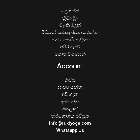
ලෙගින්ස්
ක්‍රීඩා බ්‍රා
ටැංකි මුදුන්
වීඩියෝ සමාලෝචන කරන්න
යෝග කෙටි කලිසම්
ශරීර ඇඳුම්
තොග වශයෙන්
Account
නිවස
සාප්පු යන්න
අපි ගැන
අමතන්න
බ්ලොග්
පාරිභෝගික පිවිසුම
info@ruxiyoga.com
Whatsapp Us