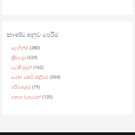
කාණ්ඩ අනුව පෙරීම
ලෙගින්ස්
280
ක්‍රීඩා බ්‍රා
524
ටැංකි මුදුන්
162
යෝග කෙටි කලිසම්
564
ශරීර ඇඳුම්
79
තොග වශයෙන්
135