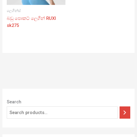
ලෙගින්ස්
බඩු පොකට් ලෙගින් RUXI
sk275
Search