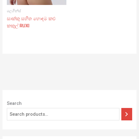
ලෙගින්ස්
සාක්කු සහිත හොඳම කළු
කකුල් RUXI
Search