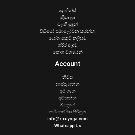
ලෙගින්ස්
ක්‍රීඩා බ්‍රා
ටැංකි මුදුන්
වීඩියෝ සමාලෝචන කරන්න
යෝග කෙටි කලිසම්
ශරීර ඇඳුම්
තොග වශයෙන්
Account
නිවස
සාප්පු යන්න
අපි ගැන
අමතන්න
බ්ලොග්
පාරිභෝගික පිවිසුම
info@ruxiyoga.com
Whatsapp Us