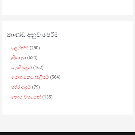
කාණ්ඩ අනුව පෙරීම
ලෙගින්ස්
280
ක්‍රීඩා බ්‍රා
524
ටැංකි මුදුන්
162
යෝග කෙටි කලිසම්
564
ශරීර ඇඳුම්
79
තොග වශයෙන්
135