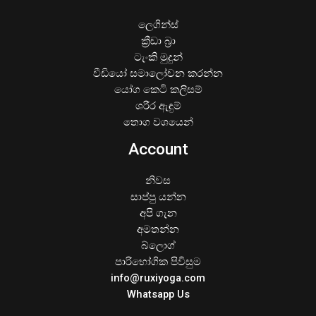
ලෙගින්ස්
ක්‍රීඩා බ්‍රා
ටැංකි මුදුන්
වීඩියෝ සමාලෝචන කරන්න
යෝග කෙටි කලිසම්
ශරීර ඇඳුම්
තොග වශයෙන්
Account
නිවස
සාප්පු යන්න
අපි ගැන
අමතන්න
බ්ලොග්
පාරිභෝගික පිවිසුම
info@ruxiyoga.com
Whatsapp Us