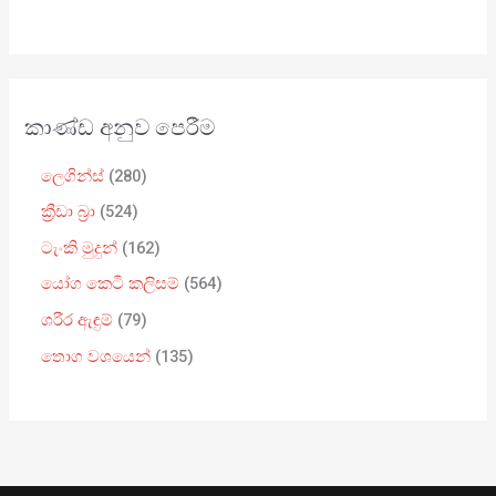
කාණ්ඩ අනුව පෙරීම
ලෙගින්ස්
280
ක්‍රීඩා බ්‍රා
524
ටැංකි මුදුන්
162
යෝග කෙටි කලිසම්
564
ශරීර ඇඳුම්
79
තොග වශයෙන්
135