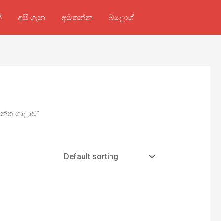
්
අපි ගැන
අමතන්න
බ්ලොග්
ාන්ත ශාලාව”