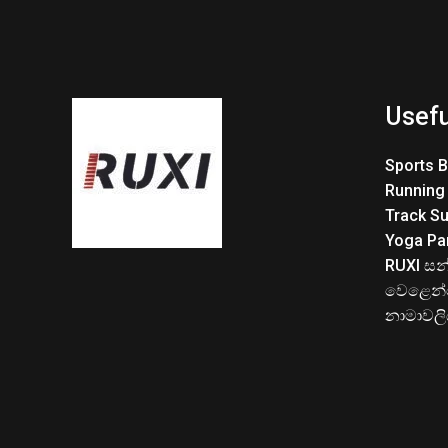
Usefu
Sports 
Running
Track Su
Yoga Pa
RUXI සන
වෙළෙන්
නාමාවල