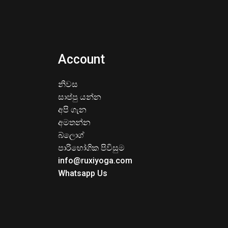
Account
නිවස
සාප්පු යන්න
අපි ගැන
අමතන්න
බ්ලොග්
පාරිභෝගික පිවිසුම
info@ruxiyoga.com
Whatsapp Us