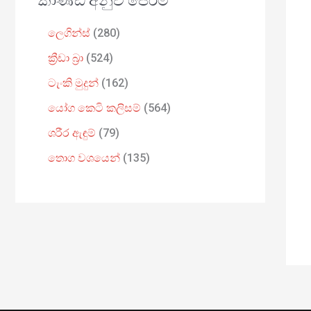
කාණ්ඩ අනුව පෙරීම
ලෙගින්ස්
280
ක්‍රීඩා බ්‍රා
524
ටැංකි මුදුන්
162
යෝග කෙටි කලිසම්
564
ශරීර ඇඳුම්
79
තොග වශයෙන්
135