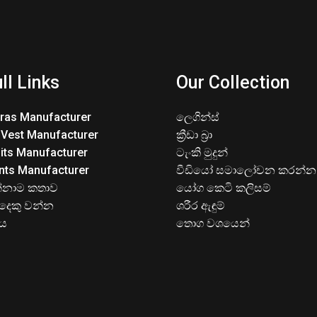
ll Links
Our Collection
Bras Manufacturer
ලෙගින්ස්
 Vest Manufacturer
ක්‍රීඩා බ්‍රා
its Manufacturer
ටැංකි මුදුන්
nts Manufacturer
වීඩියෝ සමාලෝචන කරන්න
්නාම කතාව
යෝග කෙටි කලිසම්
දෙකු වන්න
ශරීර ඇඳුම්
ිය
තොග වශයෙන්