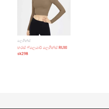
ලෙගින්ස්
හරස් ෆ්ලෙයාර් ලෙගින්ස් RUXI
sk298