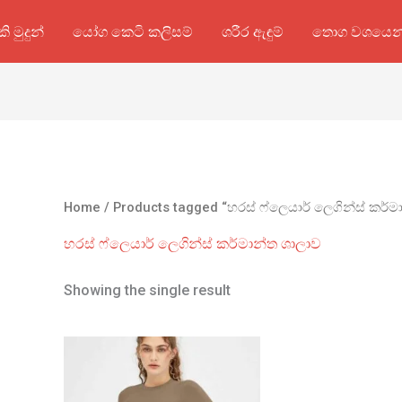
කි මුදුන්
යෝග කෙටි කලිසම්
ශරීර ඇඳුම්
තොග වශයෙන
Home
/ Products tagged “හරස් ෆ්ලෙයාර් ලෙගින්ස් කර්ම
හරස් ෆ්ලෙයාර් ලෙගින්ස් කර්මාන්ත ශාලාව
Showing the single result