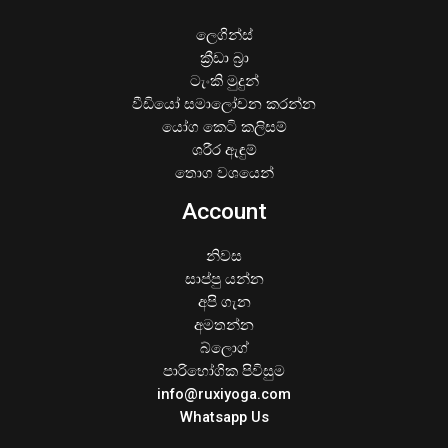
ලෙගින්ස්
ක්‍රීඩා බ්‍රා
ටැංකි මුදුන්
වීඩියෝ සමාලෝචන කරන්න
යෝග කෙටි කලිසම්
ශරීර ඇඳුම්
තොග වශයෙන්
Account
නිවස
සාප්පු යන්න
අපි ගැන
අමතන්න
බ්ලොග්
පාරිභෝගික පිවිසුම
info@ruxiyoga.com
Whatsapp Us