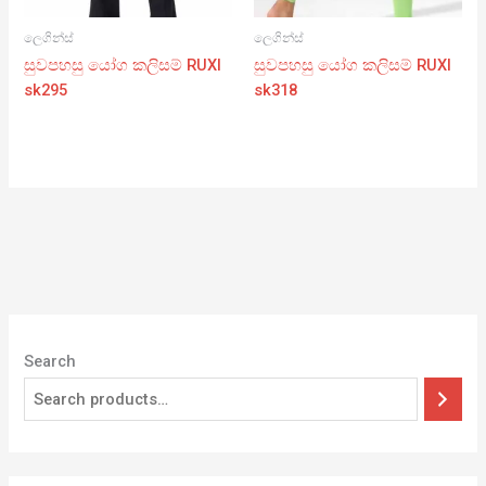
ලෙගින්ස්
ලෙගින්ස්
සුවපහසු යෝග කලිසම් RUXI
සුවපහසු යෝග කලිසම් RUXI
sk295
sk318
Search