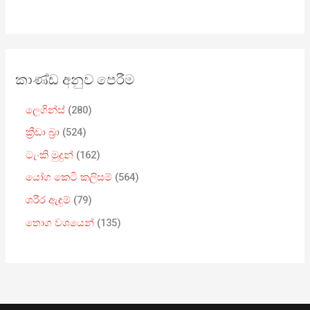
කාණ්ඩ අනුව පෙරීම
ලෙගින්ස්
280
ක්‍රීඩා බ්‍රා
524
ටැංකි මුදුන්
162
යෝග කෙටි කලිසම්
564
ශරීර ඇඳුම්
79
තොග වශයෙන්
135