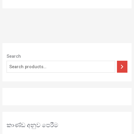
Search
කාණ්ඩ අනුව පෙරීම