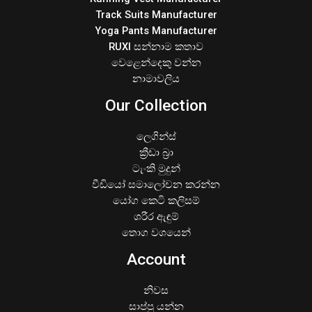
Track Suits Manufacturer
Yoga Pants Manufacturer
RUXI සන්නාම කතාව
වෙළෙන්දෙකු වන්න
නාමාවලිය
Our Collection
ලෙගින්ස්
ක්‍රීඩා බ්‍රා
ටැංකි මුදුන්
වීඩියෝ සමාලෝචන කරන්න
යෝග කෙටි කලිසම්
ශරීර ඇඳුම්
තොග වශයෙන්
Account
නිවස
සාප්පු යන්න