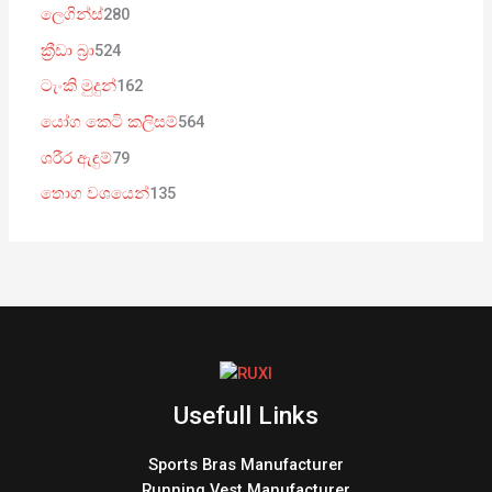
ලෙගින්ස්
280
ක්‍රීඩා බ්‍රා
524
ටැංකි මුදුන්
162
යෝග කෙටි කලිසම්
564
ශරීර ඇඳුම්
79
තොග වශයෙන්
135
Usefull Links
Sports Bras Manufacturer
Running Vest Manufacturer