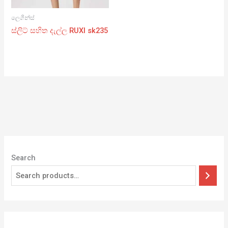
ලෙගින්ස්
ස්ලිට් සහිත දැල්ල RUXI sk235
Search