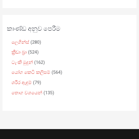
කාණ්ඩ අනුව පෙරීම
ලෙගින්ස්
280
ක්‍රීඩා බ්‍රා
524
ටැංකි මුදුන්
162
යෝග කෙටි කලිසම්
564
ශරීර ඇඳුම්
79
තොග වශයෙන්
135