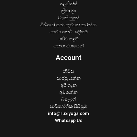
ලෙගින්ස්
ක්‍රීඩා බ්‍රා
ටැංකි මුදුන්
වීඩියෝ සමාලෝචන කරන්න
යෝග කෙටි කලිසම්
ශරීර ඇඳුම්
තොග වශයෙන්
Account
නිවස
සාප්පු යන්න
අපි ගැන
අමතන්න
බ්ලොග්
පාරිභෝගික පිවිසුම
info@ruxiyoga.com
Whatsapp Us