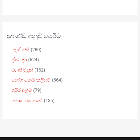
කාණ්ඩ අනුව පෙරීම
ලෙගින්ස්
280
ක්‍රීඩා බ්‍රා
524
ටැංකි මුදුන්
162
යෝග කෙටි කලිසම්
564
ශරීර ඇඳුම්
79
තොග වශයෙන්
135