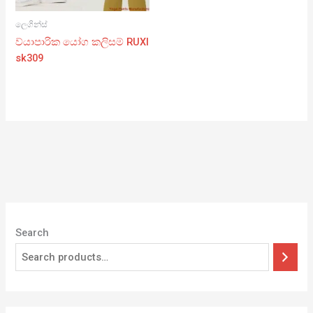
ලෙගින්ස්
ව්යාපාරික යෝග කලිසම් RUXI
sk309
Search