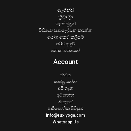
ලෙගින්ස්
ක්‍රීඩා බ්‍රා
ටැංකි මුදුන්
වීඩියෝ සමාලෝචන කරන්න
යෝග කෙටි කලිසම්
ශරීර ඇඳුම්
තොග වශයෙන්
Account
නිවස
සාප්පු යන්න
අපි ගැන
අමතන්න
බ්ලොග්
පාරිභෝගික පිවිසුම
info@ruxiyoga.com
Whatsapp Us