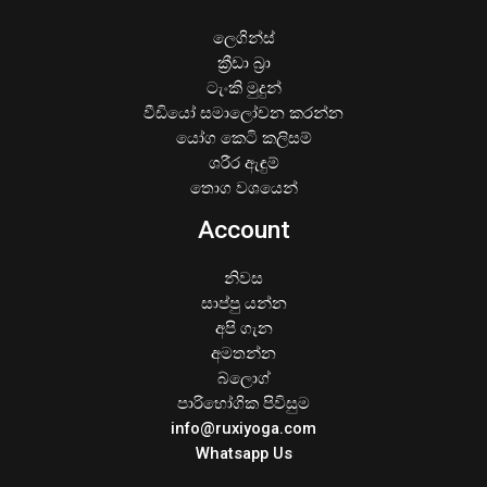
ලෙගින්ස්
ක්‍රීඩා බ්‍රා
ටැංකි මුදුන්
වීඩියෝ සමාලෝචන කරන්න
යෝග කෙටි කලිසම්
ශරීර ඇඳුම්
තොග වශයෙන්
Account
නිවස
සාප්පු යන්න
අපි ගැන
අමතන්න
බ්ලොග්
පාරිභෝගික පිවිසුම
info@ruxiyoga.com
Whatsapp Us