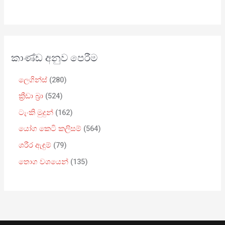
කාණ්ඩ අනුව පෙරීම
ලෙගින්ස්
280
ක්‍රීඩා බ්‍රා
524
ටැංකි මුදුන්
162
යෝග කෙටි කලිසම්
564
ශරීර ඇඳුම්
79
තොග වශයෙන්
135