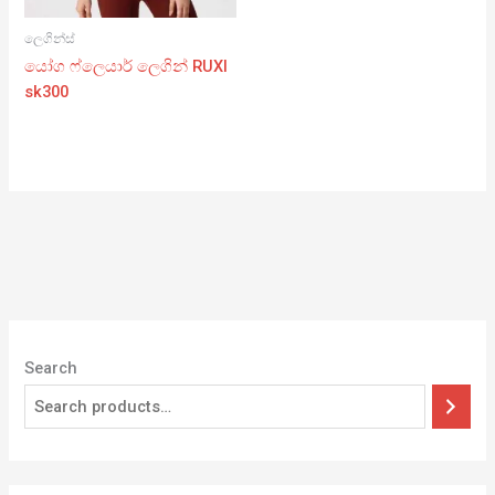
ලෙගින්ස්
යෝග ෆ්ලෙයාර් ලෙගින් RUXI
sk300
Search