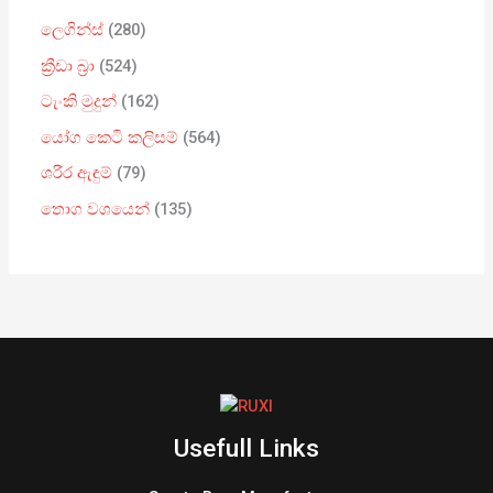
ලෙගින්ස්
280
ක්‍රීඩා බ්‍රා
524
ටැංකි මුදුන්
162
යෝග කෙටි කලිසම්
564
ශරීර ඇඳුම්
79
තොග වශයෙන්
135
Usefull Links