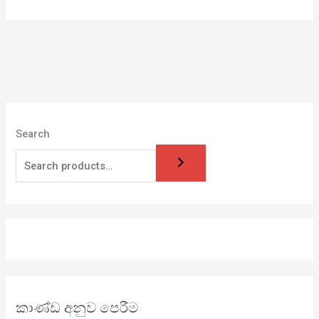
Search
කාණ්ඩ අනුව පෙරීම