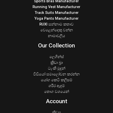
Sports Bras Manufacturer
Running Vest Manufacturer
Track Suits Manufacturer
Yoga Pants Manufacturer
RUXI සන්නාම කතාව
වෙළෙන්දෙකු වන්න
නාමාවලිය
Our Collection
ලෙගින්ස්
ක්‍රීඩා බ්‍රා
ටැංකි මුදුන්
වීඩියෝ සමාලෝචන කරන්න
යෝග කෙටි කලිසම්
ශරීර ඇඳුම්
තොග වශයෙන්
Account
නිවස