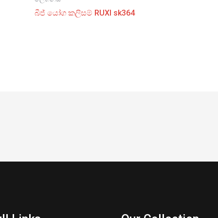
බීජ් යෝග කලිසම් RUXI sk364