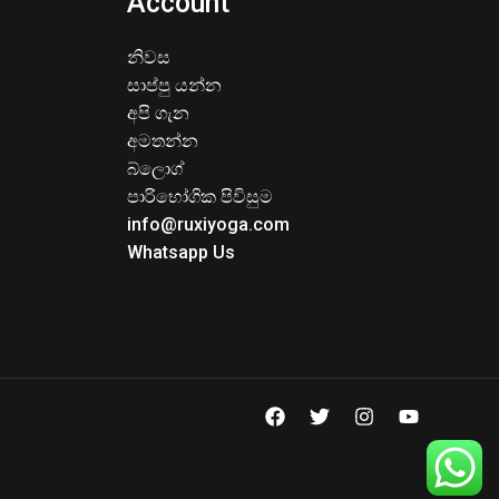
Account
නිවස
සාප්පු යන්න
අපි ගැන
අමතන්න
බ්ලොග්
පාරිභෝගික පිවිසුම
info@ruxiyoga.com
Whatsapp Us