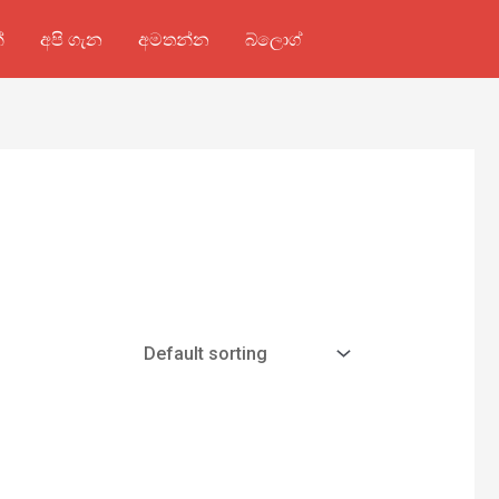
්
අපි ගැන
අමතන්න
බ්ලොග්