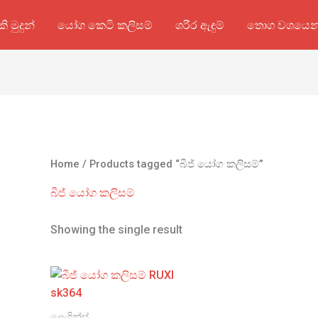
කි මුදුන්
යෝග කෙටි කලිසම්
ශරීර ඇඳුම්
තොග වශයෙන
Home
/ Products tagged “බීජ් යෝග කලිසම්”
බීජ් යෝග කලිසම්
Showing the single result
ලෙගින්ස්