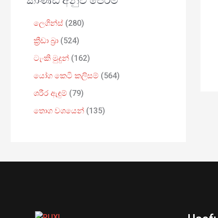
කාණ්ඩ අනුව පෙරීම
ලෙගින්ස්
280
ක්‍රීඩා බ්‍රා
524
ටැංකි මුදුන්
162
යෝග කෙටි කලිසම්
564
ශරීර ඇඳුම්
79
තොග වශයෙන්
135