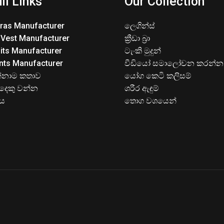
ll Links
Our Collection
Bras Manufacturer
ලෙගින්ස්
 Vest Manufacturer
ක්‍රීඩා බ්‍රා
its Manufacturer
ටැංකි මුදුන්
nts Manufacturer
වීඩියෝ සමාලෝචන කරන්න
්නාම කතාව
යෝග කෙටි කලිසම්
දෙකු වන්න
ශරීර ඇඳුම්
ිය
තොග වශයෙන්