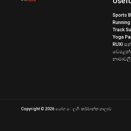
Usefu
Sports 
Running
Track Su
Yoga Pa
RUXI සන
වෙළෙන්
නාමාවල
Copyright © 2026 යෝග ෙලගිං කර්මාන්ත ශාලාව