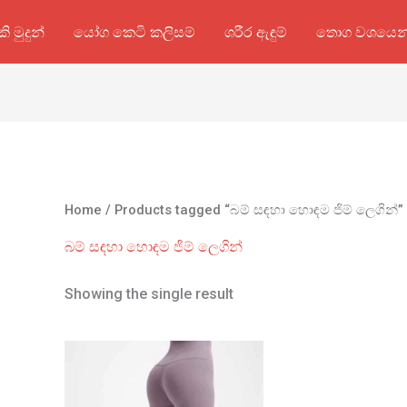
කි මුදුන්
යෝග කෙටි කලිසම්
ශරීර ඇඳුම්
තොග වශයෙන
Home
/ Products tagged “බම් සඳහා හොඳම ජිම් ලෙගින්”
බම් සඳහා හොඳම ජිම් ලෙගින්
Showing the single result