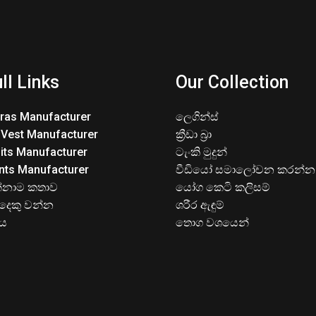
ll Links
Our Collection
Bras Manufacturer
ලෙගින්ස්
 Vest Manufacturer
ක්‍රීඩා බ්‍රා
its Manufacturer
ටැංකි මුදුන්
nts Manufacturer
වීඩියෝ සමාලෝචන කරන්න
්නාම කතාව
යෝග කෙටි කලිසම්
දෙකු වන්න
ශරීර ඇඳුම්
ිය
තොග වශයෙන්