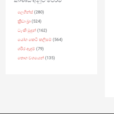
කාණ්ඩ අනුව පෙරීම
ලෙගින්ස්
280
ක්‍රීඩා බ්‍රා
524
ටැංකි මුදුන්
162
යෝග කෙටි කලිසම්
564
ශරීර ඇඳුම්
79
තොග වශයෙන්
135