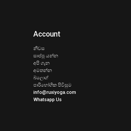
Account
නිවස
සාප්පු යන්න
අපි ගැන
අමතන්න
බ්ලොග්
පාරිභෝගික පිවිසුම
info@ruxiyoga.com
Whatsapp Us