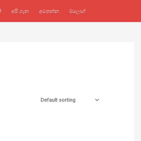
්
අපි ගැන
අමතන්න
බ්ලොග්