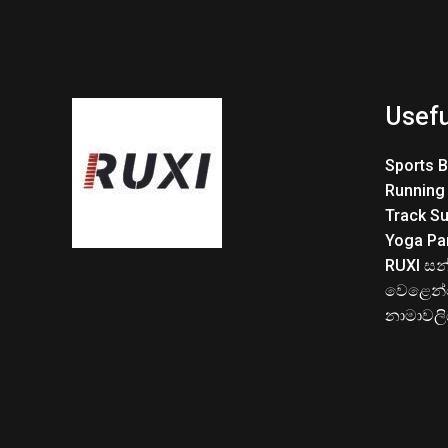
Usefu
Sports 
Running
Track Su
Yoga Pa
RUXI සන
වෙළෙන්
නාමාවල