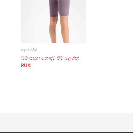
ලෙගින්ස්
බම් සඳහා හොඳම ජිම් ලෙගින්
RUXI