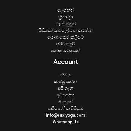
ලෙගින්ස්
ක්‍රීඩා බ්‍රා
ටැංකි මුදුන්
වීඩියෝ සමාලෝචන කරන්න
යෝග කෙටි කලිසම්
ශරීර ඇඳුම්
තොග වශයෙන්
Account
නිවස
සාප්පු යන්න
අපි ගැන
අමතන්න
බ්ලොග්
පාරිභෝගික පිවිසුම
info@ruxiyoga.com
Whatsapp Us