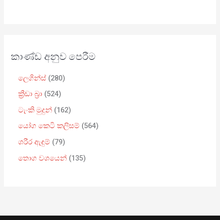
කාණ්ඩ අනුව පෙරීම
ලෙගින්ස්
280
ක්‍රීඩා බ්‍රා
524
ටැංකි මුදුන්
162
යෝග කෙටි කලිසම්
564
ශරීර ඇඳුම්
79
තොග වශයෙන්
135