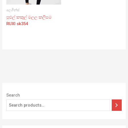
ලෙගින්ස්
පුළුල් කකුල් මලල කලිසම
RUXI sk354
Search