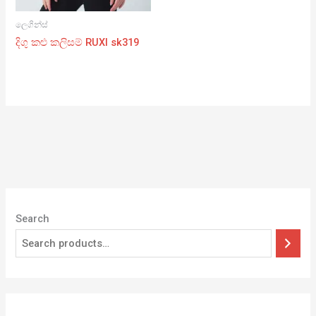
ලෙගින්ස්
දිගු කළු කලිසම් RUXI sk319
Search