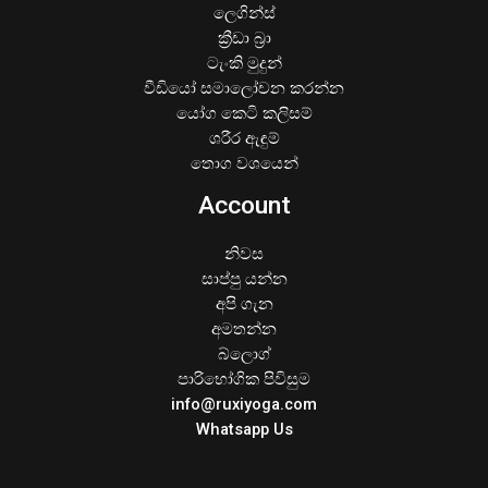
ලෙගින්ස්
ක්‍රීඩා බ්‍රා
ටැංකි මුදුන්
වීඩියෝ සමාලෝචන කරන්න
යෝග කෙටි කලිසම්
ශරීර ඇඳුම්
තොග වශයෙන්
Account
නිවස
සාප්පු යන්න
අපි ගැන
අමතන්න
බ්ලොග්
පාරිභෝගික පිවිසුම
info@ruxiyoga.com
Whatsapp Us