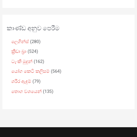
කාණ්ඩ අනුව පෙරීම
ලෙගින්ස්
280
ක්‍රීඩා බ්‍රා
524
ටැංකි මුදුන්
162
යෝග කෙටි කලිසම්
564
ශරීර ඇඳුම්
79
තොග වශයෙන්
135