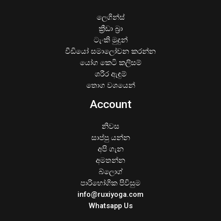
ලෙගින්ස්
ක්‍රීඩා බ්‍රා
ටැංකි මුදුන්
වීඩියෝ සමාලෝචන කරන්න
යෝග කෙටි කලිසම්
ශරීර ඇඳුම්
තොග වශයෙන්
Account
නිවස
සාප්පු යන්න
අපි ගැන
අමතන්න
බ්ලොග්
පාරිභෝගික පිවිසුම
info@ruxiyoga.com
Whatsapp Us