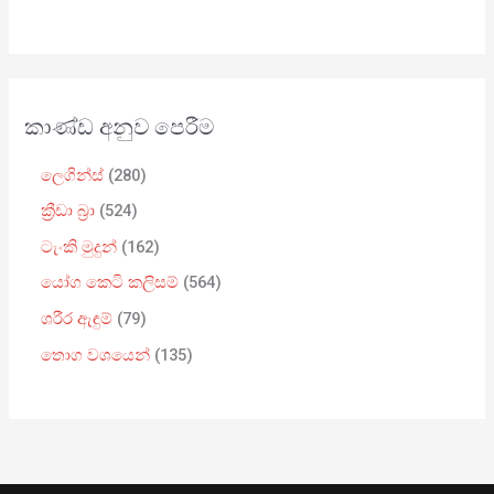
කාණ්ඩ අනුව පෙරීම
ලෙගින්ස්
280
ක්‍රීඩා බ්‍රා
524
ටැංකි මුදුන්
162
යෝග කෙටි කලිසම්
564
ශරීර ඇඳුම්
79
තොග වශයෙන්
135