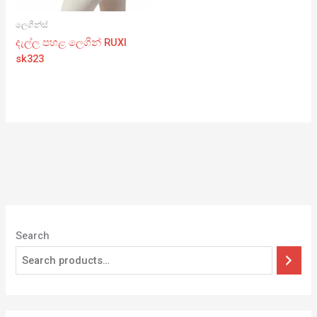
ලෙගින්ස්
දැල්ල පහළ ලෙගින් RUXI
sk323
Search