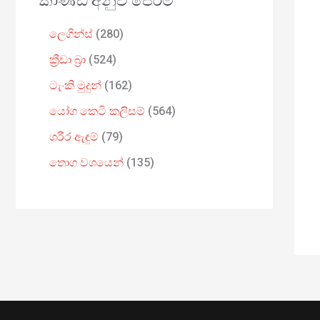
කාණ්ඩ අනුව පෙරීම
ලෙගින්ස්
280
ක්‍රීඩා බ්‍රා
524
ටැංකි මුදුන්
162
යෝග කෙටි කලිසම්
564
ශරීර ඇඳුම්
79
තොග වශයෙන්
135