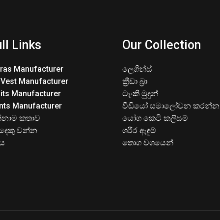
ll Links
Our Collection
Bras Manufacturer
ලෙගින්ස්
 Vest Manufacturer
ක්‍රීඩා බ්‍රා
its Manufacturer
ටැංකි මුදුන්
nts Manufacturer
වීඩියෝ සමාලෝචන කරන්න
්නාම කතාව
යෝග කෙටි කලිසම්
දෙකු වන්න
ශරීර ඇඳුම්
ිය
තොග වශයෙන්