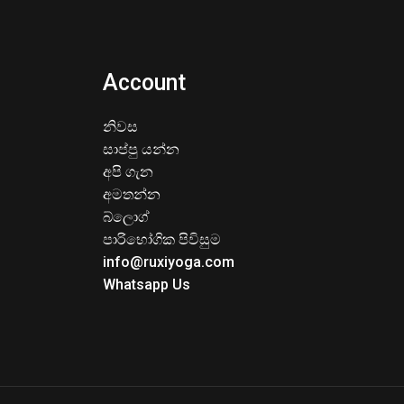
Account
නිවස
සාප්පු යන්න
අපි ගැන
අමතන්න
බ්ලොග්
පාරිභෝගික පිවිසුම
info@ruxiyoga.com
Whatsapp Us