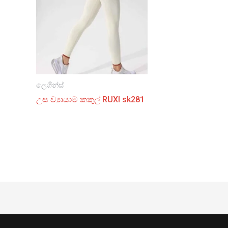
ලෙගින්ස්
උස ව්‍යායාම කකුල් RUXI sk281