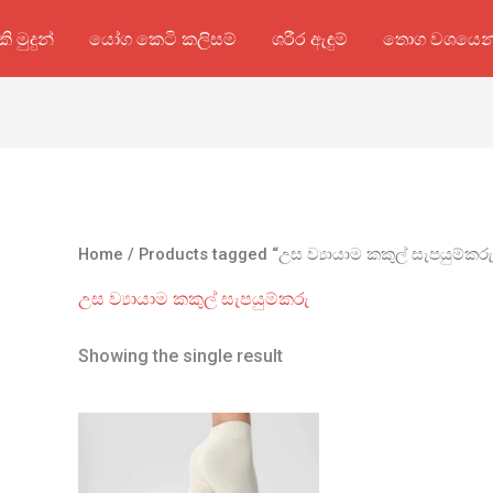
කි මුදුන්
යෝග කෙටි කලිසම්
ශරීර ඇඳුම්
තොග වශයෙන
Home
/ Products tagged “උස ව්‍යායාම කකුල් සැපයුම්කරු
උස ව්‍යායාම කකුල් සැපයුම්කරු
Showing the single result