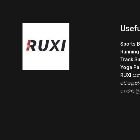
Usefu
Sports 
Running
Track Su
Yoga Pa
RUXI සන
වෙළෙන්
නාමාවල