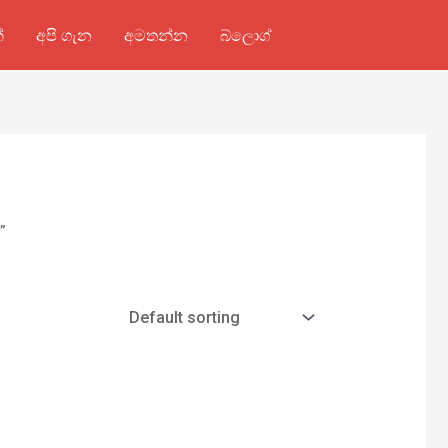
්
අපි ගැන
අමතන්න
බ්ලොග්
”