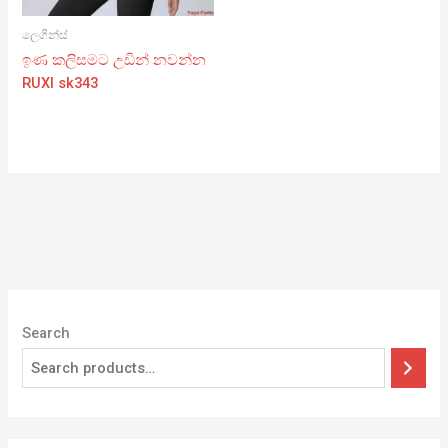
ලෙගින්ස්
ඉණ කලිසමට උඩින් නවන්න
RUXI sk343
Search