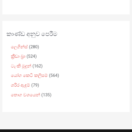
කාණ්ඩ අනුව පෙරීම
ලෙගින්ස්
280
ක්‍රීඩා බ්‍රා
524
ටැංකි මුදුන්
162
යෝග කෙටි කලිසම්
564
ශරීර ඇඳුම්
79
තොග වශයෙන්
135