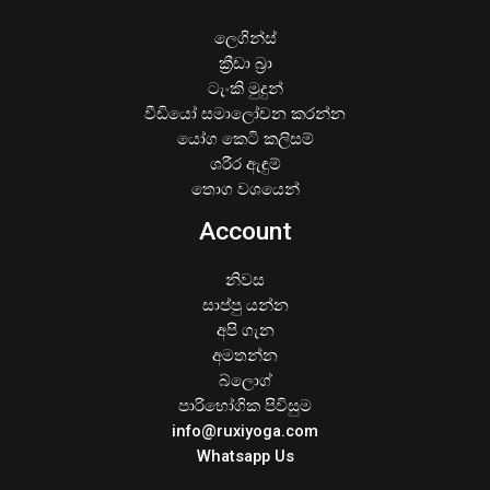
ලෙගින්ස්
ක්‍රීඩා බ්‍රා
ටැංකි මුදුන්
වීඩියෝ සමාලෝචන කරන්න
යෝග කෙටි කලිසම්
ශරීර ඇඳුම්
තොග වශයෙන්
Account
නිවස
සාප්පු යන්න
අපි ගැන
අමතන්න
බ්ලොග්
පාරිභෝගික පිවිසුම
info@ruxiyoga.com
Whatsapp Us